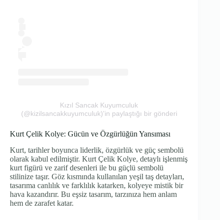
Kızıl Sancak Kuyumculuk
(@kizilsancakkuyumculuk)'in paylaştığı bir gönderi
Kurt Çelik Kolye: Gücün ve Özgürlüğün Yansıması
Kurt, tarihler boyunca liderlik, özgürlük ve güç sembolü
olarak kabul edilmiştir. Kurt Çelik Kolye, detaylı işlenmiş
kurt figürü ve zarif desenleri ile bu güçlü sembolü
stilinize taşır. Göz kısmında kullanılan yeşil taş detayları,
tasarıma canlılık ve farklılık katarken, kolyeye mistik bir
hava kazandırır. Bu eşsiz tasarım, tarzınıza hem anlam
hem de zarafet katar.