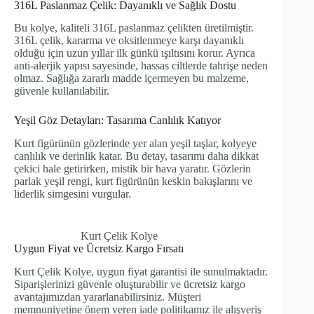
316L Paslanmaz Çelik: Dayanıklı ve Sağlık Dostu
Bu kolye, kaliteli 316L paslanmaz çelikten üretilmiştir.
316L çelik, kararma ve oksitlenmeye karşı dayanıklı
olduğu için uzun yıllar ilk günkü ışıltısını korur. Ayrıca
anti-alerjik yapısı sayesinde, hassas ciltlerde tahrişe neden
olmaz. Sağlığa zararlı madde içermeyen bu malzeme,
güvenle kullanılabilir.
Yeşil Göz Detayları: Tasarıma Canlılık Katıyor
Kurt figürünün gözlerinde yer alan yeşil taşlar, kolyeye
canlılık ve derinlik katar. Bu detay, tasarımı daha dikkat
çekici hale getirirken, mistik bir hava yaratır. Gözlerin
parlak yeşil rengi, kurt figürünün keskin bakışlarını ve
liderlik simgesini vurgular.
Kurt Çelik Kolye
Uygun Fiyat ve Ücretsiz Kargo Fırsatı
Kurt Çelik Kolye, uygun fiyat garantisi ile sunulmaktadır.
Siparişlerinizi güvenle oluşturabilir ve ücretsiz kargo
avantajımızdan yararlanabilirsiniz. Müşteri
memnuniyetine önem veren iade politikamız ile alışveriş