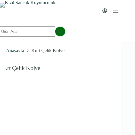
İçeriğe
geç
Sonuç
yok
Anasayfa
Kurt Çelik Kolye