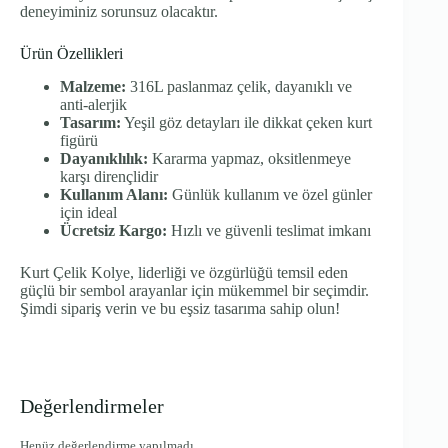
deneyiminiz sorunsuz olacaktır.
Ürün Özellikleri
Malzeme:
316L paslanmaz çelik, dayanıklı ve
anti-alerjik
Tasarım:
Yeşil göz detayları ile dikkat çeken kurt
figürü
Dayanıklılık:
Kararma yapmaz, oksitlenmeye
karşı dirençlidir
Kullanım Alanı:
Günlük kullanım ve özel günler
için ideal
Ücretsiz Kargo:
Hızlı ve güvenli teslimat imkanı
Kurt Çelik Kolye, liderliği ve özgürlüğü temsil eden
güçlü bir sembol arayanlar için mükemmel bir seçimdir.
Şimdi sipariş verin ve bu eşsiz tasarıma sahip olun!
Değerlendirmeler
Henüz değerlendirme yapılmadı.