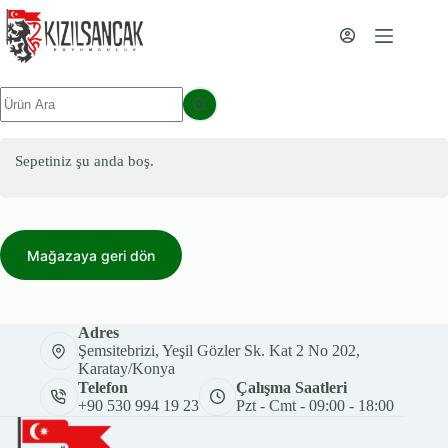
İçeriğe
geç
Sonuç
yok
Sepetiniz şu anda boş.
Mağazaya geri dön
Adres
Şemsitebrizi, Yeşil Gözler Sk. Kat 2 No 202,
Karatay/Konya
Telefon
Çalışma Saatleri
+90 530 994 19 23
Pzt - Cmt - 09:00 - 18:00