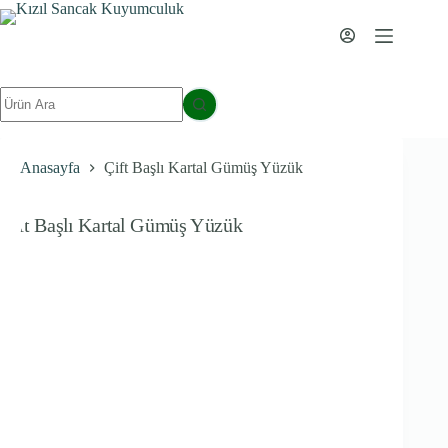
İçeriğe
geç
Sonuç
yok
Anasayfa
Çift Başlı Kartal Gümüş Yüzük