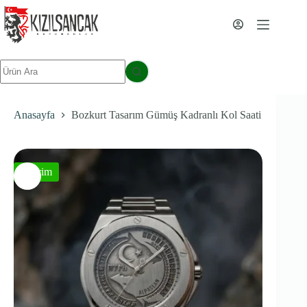
İçeriğe
geç
Sonuç
yok
Anasayfa
Bozkurt Tasarım Gümüş Kadranlı Kol Saati
İndirim