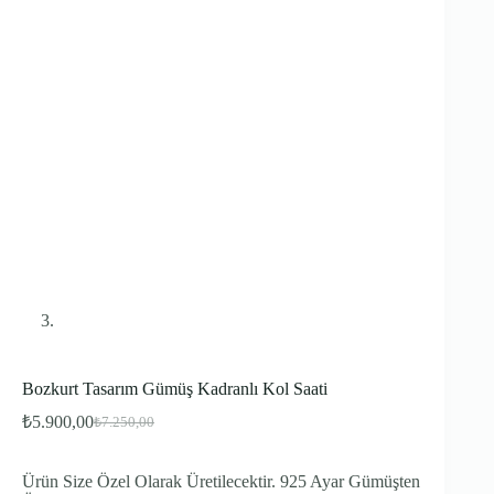
Bozkurt Tasarım Gümüş Kadranlı Kol Saati
₺
5.900,00
₺
7.250,00
Orijinal
Şu
fiyat:
andaki
fiyat:
₺7.250,00.
Ürün Size Özel Olarak Üretilecektir. 925 Ayar Gümüşten
₺5.900,00.