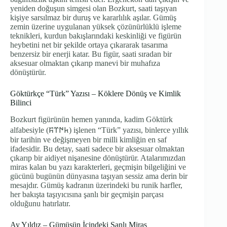
yeniden doğuşun simgesi olan Bozkurt, saati taşıyan
kişiye sarsılmaz bir duruş ve kararlılık aşılar. Gümüş
zemin üzerine uygulanan yüksek çözünürlüklü işleme
teknikleri, kurdun bakışlarındaki keskinliği ve figürün
heybetini net bir şekilde ortaya çıkararak tasarıma
benzersiz bir enerji katar. Bu figür, saati sıradan bir
aksesuar olmaktan çıkarıp manevi bir muhafıza
dönüştürür.
Göktürkçe “Türk” Yazısı – Köklere Dönüş ve Kimlik
Bilinci
Bozkurt figürünün hemen yanında, kadim Göktürk
alfabesiyle (𐱅𐰇𐰼𐰰) işlenen “Türk” yazısı, binlerce yıllık
bir tarihin ve değişmeyen bir milli kimliğin en saf
ifadesidir. Bu detay, saati sadece bir aksesuar olmaktan
çıkarıp bir aidiyet nişanesine dönüştürür. Atalarımızdan
miras kalan bu yazı karakterleri, geçmişin bilgeliğini ve
gücünü bugünün dünyasına taşıyan sessiz ama derin bir
mesajdır. Gümüş kadranın üzerindeki bu runik harfler,
her bakışta taşıyıcısına şanlı bir geçmişin parçası
olduğunu hatırlatır.
Ay Yıldız – Gümüşün İçindeki Şanlı Miras