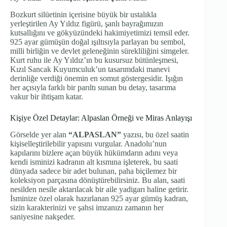
Bozkurt silüetinin içerisine büyük bir ustalıkla
yerleştirilen Ay Yıldız figürü, şanlı bayrağımızın
kutsallığını ve gökyüzündeki hakimiyetimizi temsil eder.
925 ayar gümüşün doğal ışıltısıyla parlayan bu sembol,
milli birliğin ve devlet geleneğinin sürekliliğini simgeler.
Kurt ruhu ile Ay Yıldız’ın bu kusursuz bütünleşmesi,
Kızıl Sancak Kuyumculuk’un tasarımdaki manevi
derinliğe verdiği önemin en somut göstergesidir. Işığın
her açısıyla farklı bir parıltı sunan bu detay, tasarıma
vakur bir ihtişam katar.
Kişiye Özel Detaylar: Alpaslan Örneği ve Miras Anlayışı
Görselde yer alan
“ALPASLAN”
yazısı, bu özel saatin
kişiselleştirilebilir yapısını vurgular. Anadolu’nun
kapılarını bizlere açan büyük hükümdarın adını veya
kendi isminizi kadranın alt kısmına işleterek, bu saati
dünyada sadece bir adet bulunan, paha biçilemez bir
koleksiyon parçasına dönüştürebilirsiniz. Bu alan, saati
nesilden nesile aktarılacak bir aile yadigarı haline getirir.
İsminize özel olarak hazırlanan 925 ayar gümüş kadran,
sizin karakterinizi ve şahsi imzanızı zamanın her
saniyesine nakşeder.