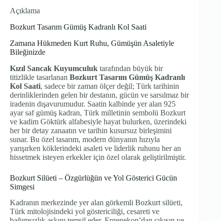
Açıklama
Bozkurt Tasarım Gümüş Kadranlı Kol Saati
Zamana Hükmeden Kurt Ruhu, Gümüşün Asaletiyle
Bileğinizde
Kızıl Sancak Kuyumculuk
tarafından büyük bir
titizlikle tasarlanan
Bozkurt Tasarım Gümüş Kadranlı
Kol Saati
, sadece bir zaman ölçer değil; Türk tarihinin
derinliklerinden gelen bir destanın, gücün ve sarsılmaz bir
iradenin dışavurumudur. Saatin kalbinde yer alan 925
ayar saf gümüş kadran, Türk milletinin sembolü Bozkurt
ve kadim Göktürk alfabesiyle hayat bulurken, üzerindeki
her bir detay zanaatın ve tarihin kusursuz birleşimini
sunar. Bu özel tasarım, modern dünyanın hızıyla
yarışırken köklerindeki asaleti ve liderlik ruhunu her an
hissetmek isteyen erkekler için özel olarak geliştirilmiştir.
Bozkurt Silüeti – Özgürlüğün ve Yol Gösterici Gücün
Simgesi
Kadranın merkezinde yer alan görkemli Bozkurt silüeti,
Türk mitolojisindeki yol göstericiliği, cesareti ve
bağımsızlık aşkını temsil eder. Ergenekon’dan çıkışın ve