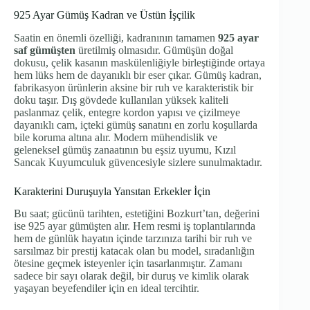
925 Ayar Gümüş Kadran ve Üstün İşçilik
Saatin en önemli özelliği, kadranının tamamen
925 ayar
saf gümüşten
üretilmiş olmasıdır. Gümüşün doğal
dokusu, çelik kasanın maskülenliğiyle birleştiğinde ortaya
hem lüks hem de dayanıklı bir eser çıkar. Gümüş kadran,
fabrikasyon ürünlerin aksine bir ruh ve karakteristik bir
doku taşır. Dış gövdede kullanılan yüksek kaliteli
paslanmaz çelik, entegre kordon yapısı ve çizilmeye
dayanıklı cam, içteki gümüş sanatını en zorlu koşullarda
bile koruma altına alır. Modern mühendislik ve
geleneksel gümüş zanaatının bu eşsiz uyumu, Kızıl
Sancak Kuyumculuk güvencesiyle sizlere sunulmaktadır.
Karakterini Duruşuyla Yansıtan Erkekler İçin
Bu saat; gücünü tarihten, estetiğini Bozkurt’tan, değerini
ise 925 ayar gümüşten alır. Hem resmi iş toplantılarında
hem de günlük hayatın içinde tarzınıza tarihi bir ruh ve
sarsılmaz bir prestij katacak olan bu model, sıradanlığın
ötesine geçmek isteyenler için tasarlanmıştır. Zamanı
sadece bir sayı olarak değil, bir duruş ve kimlik olarak
yaşayan beyefendiler için en ideal tercihtir.